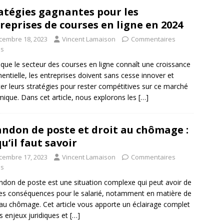
atégies gagnantes pour les
reprises de courses en ligne en 2024
cembre 18, 2023
Vincent Lamaison
Commentaires
és
 que le secteur des courses en ligne connaît une croissance
entielle, les entreprises doivent sans cesse innover et
er leurs stratégies pour rester compétitives sur ce marché
ique. Dans cet article, nous explorons les
[…]
ndon de poste et droit au chômage :
qu’il faut savoir
cembre 17, 2023
Vincent Lamaison
Commentaires
és
ndon de poste est une situation complexe qui peut avoir de
es conséquences pour le salarié, notamment en matière de
 au chômage. Cet article vous apporte un éclairage complet
es enjeux juridiques et
[…]