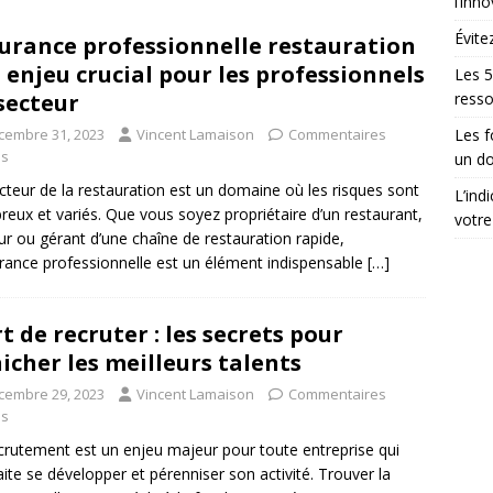
l’inn
Évite
urance professionnelle restauration
n enjeu crucial pour les professionnels
Les 5
secteur
ress
cembre 31, 2023
Vincent Lamaison
Commentaires
Les 
és
un do
cteur de la restauration est un domaine où les risques sont
L’ind
eux et variés. Que vous soyez propriétaire d’un restaurant,
votre
eur ou gérant d’une chaîne de restauration rapide,
urance professionnelle est un élément indispensable
[…]
rt de recruter : les secrets pour
icher les meilleurs talents
cembre 29, 2023
Vincent Lamaison
Commentaires
és
crutement est un enjeu majeur pour toute entreprise qui
ite se développer et pérenniser son activité. Trouver la