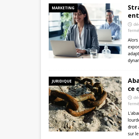
Str
MARKETING
ent
dé
ferm
Alors
expon
adapt
dynam
Aba
JURIDIQUE
ce 
dé
ferm
L’aba
lourd
droit
sur l