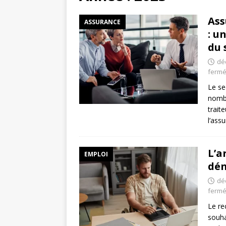
Ass
ASSURANCE
: u
du 
dé
ferm
Le se
nombr
trait
l’ass
L’a
EMPLOI
dén
dé
ferm
Le re
souha