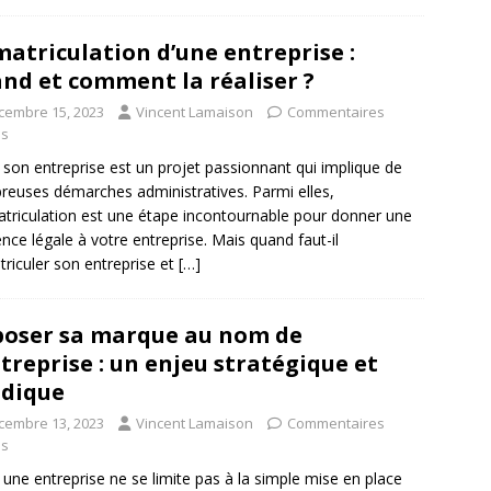
atriculation d’une entreprise :
nd et comment la réaliser ?
cembre 15, 2023
Vincent Lamaison
Commentaires
és
 son entreprise est un projet passionnant qui implique de
euses démarches administratives. Parmi elles,
atriculation est une étape incontournable pour donner une
ence légale à votre entreprise. Mais quand faut-il
riculer son entreprise et
[…]
oser sa marque au nom de
ntreprise : un enjeu stratégique et
idique
cembre 13, 2023
Vincent Lamaison
Commentaires
és
 une entreprise ne se limite pas à la simple mise en place