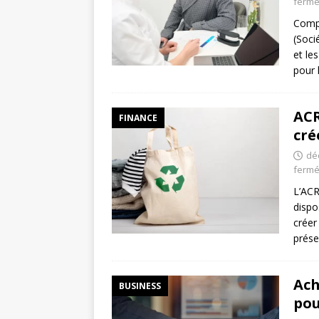
ferm
Compr
(Soci
et le
pour 
ACR
FINANCE
cré
dé
ferm
L’ACR
dispo
créer
prése
Ach
BUSINESS
pou