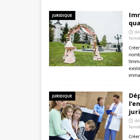
Imm
JURIDIQUE
qua
dé
ferm
Créer
nombr
l’imm
exist
immat
Dép
JURIDIQUE
l’e
jur
dé
ferm
Créer