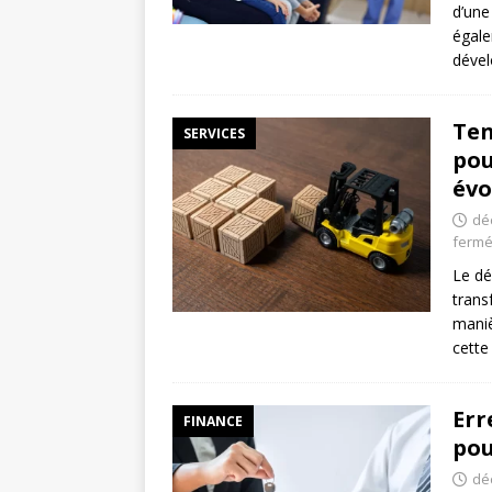
d’une
égale
déve
Ten
SERVICES
pou
évo
dé
ferm
Le dé
trans
maniè
cette
Err
FINANCE
pou
dé