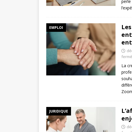
perle
l’exp
Les
EMPLOI
ent
ent
dé
ferm
La cr
profe
souha
diffé
Zoom
L’a
JURIDIQUE
enj
dé