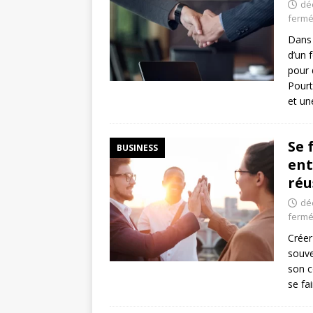
dé
ferm
Dans 
d’un 
pour 
Pourt
et u
Se 
BUSINESS
ent
réu
dé
ferm
Créer
souve
son c
se fa