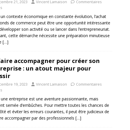
cembre 21, 2023
Vincent Lamaison
Commentaires
és
un contexte économique en constante évolution, l’achat
fonds de commerce peut être une opportunité intéressante
développer son activité ou se lancer dans l’entrepreneuriat.
ant, cette démarche nécessite une préparation minutieuse
ne
[…]
faire accompagner pour créer son
reprise : un atout majeur pour
ssir
cembre 19, 2023
Vincent Lamaison
Commentaires
és
 une entreprise est une aventure passionnante, mais
nt semée d’embûches. Pour mettre toutes les chances de
ôté et éviter les erreurs courantes, il peut être judicieux de
ire accompagner par des professionnels
[…]