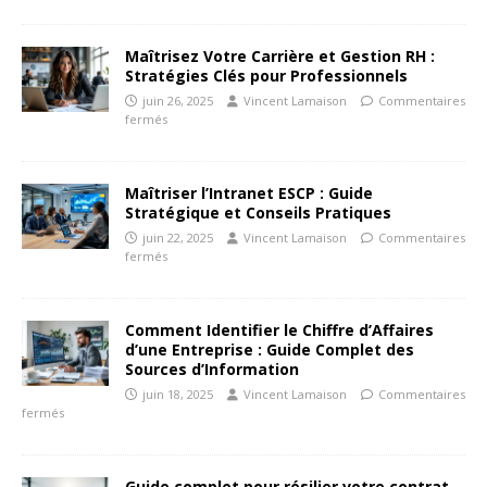
Maîtrisez Votre Carrière et Gestion RH :
Stratégies Clés pour Professionnels
juin 26, 2025
Vincent Lamaison
Commentaires
fermés
Maîtriser l’Intranet ESCP : Guide
Stratégique et Conseils Pratiques
juin 22, 2025
Vincent Lamaison
Commentaires
fermés
Comment Identifier le Chiffre d’Affaires
d’une Entreprise : Guide Complet des
Sources d’Information
juin 18, 2025
Vincent Lamaison
Commentaires
fermés
Guide complet pour résilier votre contrat