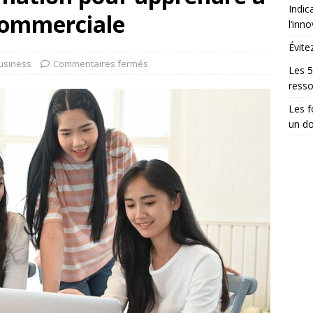
Indic
commerciale
l’inn
Évite
usiness
Commentaires fermés
Les 5
ress
Les 
un do