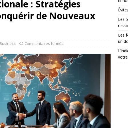
ionale : Stratégies
l’inn
Évite
onquérir de Nouveaux
Les 5
ress
Les 
un do
Business
Commentaires fermés
L’ind
votre