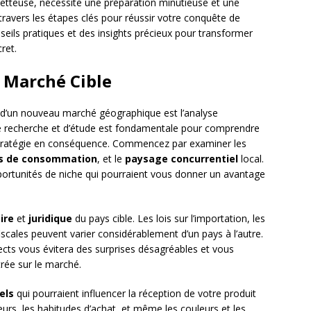
tteuse, nécessite une préparation minutieuse et une
 travers les étapes clés pour réussir votre conquête de
seils pratiques et des insights précieux pour transformer
ret.
 Marché Cible
 d’un nouveau marché géographique est l’analyse
 de recherche et d’étude est fondamentale pour comprendre
 stratégie en conséquence. Commencez par examiner les
s de consommation
, et le
paysage concurrentiel
local.
opportunités de niche qui pourraient vous donner un avantage
ire
et
juridique
du pays cible. Les lois sur l’importation, les
scales peuvent varier considérablement d’un pays à l’autre.
ts vous évitera des surprises désagréables et vous
trée sur le marché.
els
qui pourraient influencer la réception de votre produit
rs, les habitudes d’achat, et même les couleurs et les