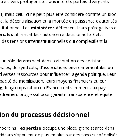
tre divers protagonistes aux intérêts parfois divergents.
at
, mais celui-ci ne peut plus être considéré comme un bloc
e, la décentralisation et la montée en puissance d’autorités
titutionnel. Les
ministères
défendent leurs prérogatives et
oriales
affirment leur autonomie décisionnelle. Cette
 des tensions interinstitutionnelles qui complexifient la
 un rôle déterminant dans l’orientation des décisions
ronales, de syndicats, d’associations environnementales ou
diverses ressources pour influencer l’agenda politique. Leur
acité de mobilisation, leurs moyens financiers et leur
ng
, longtemps tabou en France contrairement aux pays
cadrement progressif pour garantir transparence et équité
tion du processus décisionnel
porains, l’
expertise
occupe une place grandissante dans
cideurs s’appuient de plus en plus sur des savoirs spécialisés