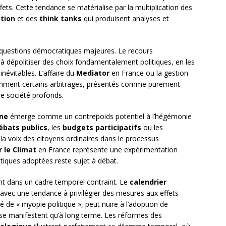
ffets. Cette tendance se matérialise par la multiplication des
tion
et des
think tanks
qui produisent analyses et
 questions démocratiques majeures. Le recours
r à dépolitiser des choix fondamentalement politiques, en les
évitables. L’affaire du
Mediator
en France ou la gestion
omment certains arbitrages, présentés comme purement
de société profonds.
nne
émerge comme un contrepoids potentiel à l’hégémonie
ébats publics
, les
budgets participatifs
ou les
 la voix des citoyens ordinaires dans le processus
 le Climat
en France représente une expérimentation
itiques adoptées reste sujet à débat.
ent dans un cadre temporel contraint. Le
calendrier
 avec une tendance à privilégier des mesures aux effets
é de « myopie politique », peut nuire à l’adoption de
 se manifestent qu’à long terme. Les réformes des