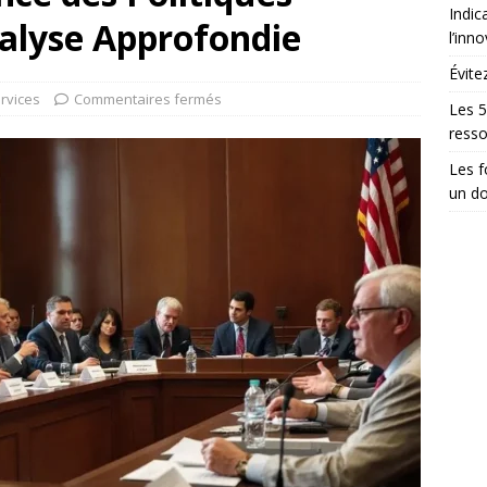
Indic
nalyse Approfondie
l’inn
Évite
rvices
Commentaires fermés
Les 5
ress
Les 
un do