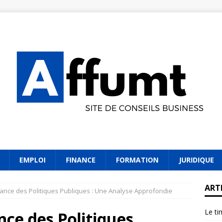
EMPLOI
FINANCE
FORMATION
JURIDIQUE
ART
tance des Politiques Publiques : Une Analyse Approfondie
Le ti
ce des Politiques