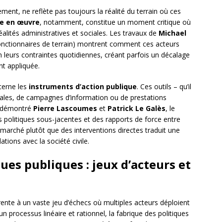
ment, ne reflète pas toujours la réalité du terrain où ces
e en œuvre
, notamment, constitue un moment critique où
éalités administratives et sociales. Les travaux de
Michael
(fonctionnaires de terrain) montrent comment ces acteurs
on leurs contraintes quotidiennes, créant parfois un décalage
nt appliquée.
cerne les
instruments d’action publique
. Ces outils – qu’il
scales, de campagnes d’information ou de prestations
t démontré
Pierre Lascoumes
et
Patrick Le Galès
, le
 politiques sous-jacentes et des rapports de force entre
 marché plutôt que des interventions directes traduit une
lations avec la société civile.
ques publiques : jeux d’acteurs et
rente à un vaste jeu d’échecs où multiples acteurs déploient
’un processus linéaire et rationnel, la fabrique des politiques