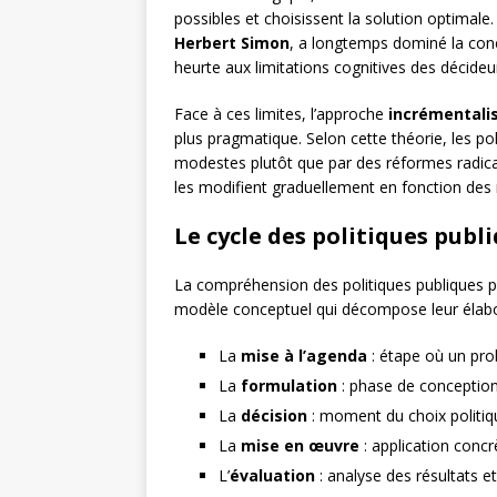
possibles et choisissent la solution optimale
Herbert Simon
, a longtemps dominé la conc
heurte aux limitations cognitives des décideu
Face à ces limites, l’approche
incrémentali
plus pragmatique. Selon cette théorie, les po
modestes plutôt que par des réformes radicale
les modifient graduellement en fonction des
Le cycle des politiques publ
La compréhension des politiques publiques pas
modèle conceptuel qui décompose leur élabor
La
mise à l’agenda
: étape où un prob
La
formulation
: phase de conception
La
décision
: moment du choix politiqu
La
mise en œuvre
: application conc
L’
évaluation
: analyse des résultats e