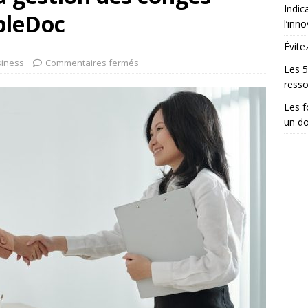
Indic
pleDoc
l’inn
Évite
iness
Commentaires fermés
Les 5
ress
Les 
un do