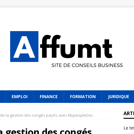
EMPLOI
FINANCE
FORMATION
JURIDIQUE
ART
 de la gestion des congés payés avec MypeopleDoc
Le ti
a gestion des congés