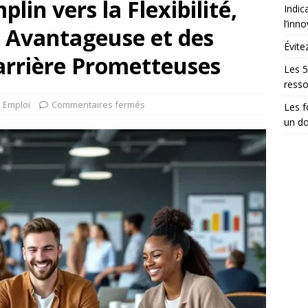
lin vers la Flexibilité,
Indic
l’inn
 Avantageuse et des
Évite
arrière Prometteuses
Les 5
ress
Emploi
Commentaires fermés
Les 
un do