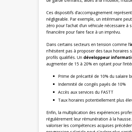
de garde d’enfants, aides à la mobilité, mutu
Ces dispositifs d’accompagnement représen
négligeable. Par exemple, un intérimaire peut 
zéro pour l’achat d’un véhicule nécessaire à
financière pour faire face à un imprévu.
Dans certains secteurs en tension comme l’
i
n’hésitent pas à proposer des taux horaires sup
profils qualifiés. Un
développeur informat
augmenter de 15 à 20% en optant pour l’intér
Prime de précarité de 10% du salaire b
Indemnité de congés payés de 10%
Accès aux services du FASTT
Taux horaires potentiellement plus éle
Enfin, la multiplication des expériences prof
régulièrement leur rémunération à la hausse
valoriser les compétences acquises précédemm
progression salariale peut s’avérer plus rap