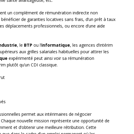
elle santé avantageuse, etc.
tent un complément de rémunération indirecte non
bénéficier de garanties locatives sans frais, d’un prêt à taux
 ses déplacements professionnels, ou encore d’une aide
ndustrie
, le
BTP
ou l’
informatique
, les agences d’intérim
érieurs aux grilles salariales habituelles pour attirer les
ique
expérimenté peut ainsi voir sa rémunération
im plutôt qu’un CDI classique.
rut
vés
essionnelles permet aux intérimaires de négocier
. Chaque nouvelle mission représente une opportunité de
ent et d’obtenir une meilleure rétribution. Cette
ide que dans le cadre d’un emploi permanent où les