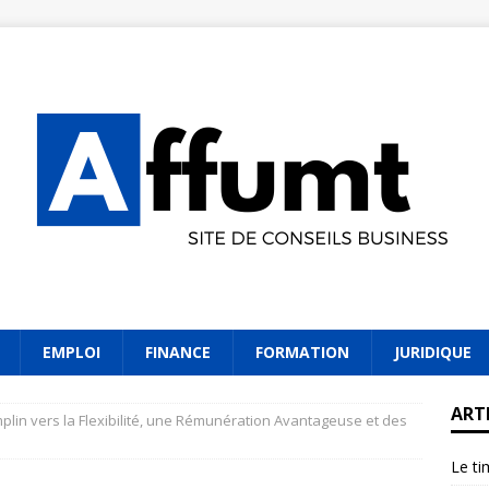
EMPLOI
FINANCE
FORMATION
JURIDIQUE
ART
emplin vers la Flexibilité, une Rémunération Avantageuse et des
Le ti