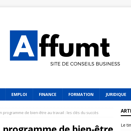
EMPLOI
FINANCE
FORMATION
JURIDIQUE
ART
n programme de bien-être au travail : les clés du succès
Le ti
n programme de bien-être