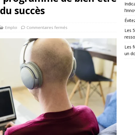
Indic
s du succès
l’inn
Évite
Emploi
Commentaires fermés
Les 5
ress
Les 
un do