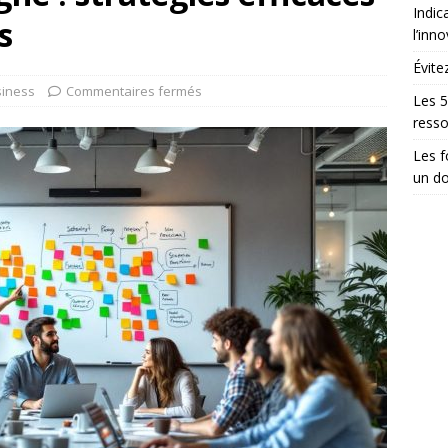
Indic
s
l’inn
Évite
iness
Commentaires fermés
Les 5
ress
Les 
un do