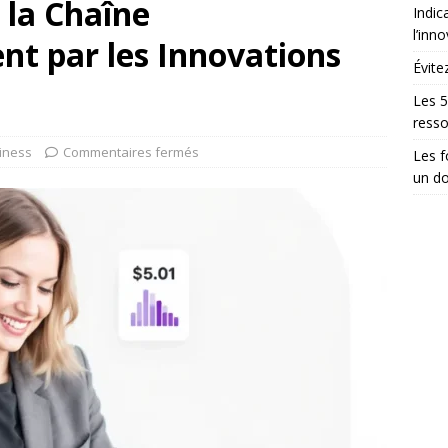
 la Chaîne
Indic
l’inn
nt par les Innovations
Évite
Les 5
ress
iness
Commentaires fermés
Les 
un do