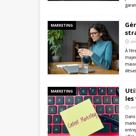
garan
Gér
MARKETING
str
ao
À l’è
majeu
mauva
désas
Uti
MARKETING
les
aoû
Dans 
marke
entre