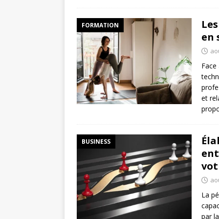
Les
FORMATION
en 
ao
Face 
techn
profe
et re
prop
Éla
BUSINESS
ent
vot
ao
La pé
capac
par l