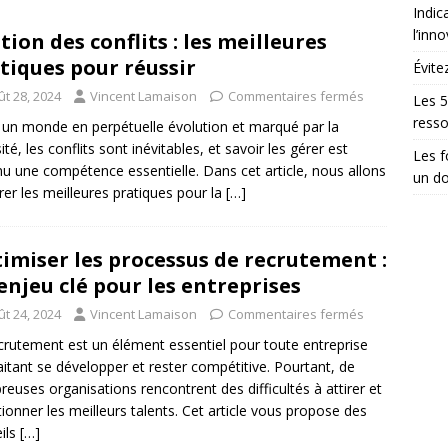
Indic
l’inn
tion des conflits : les meilleures
tiques pour réussir
Évite
ût 28, 2024
Vincent Lamaison
Commentaires fermés
Les 5
ress
un monde en perpétuelle évolution et marqué par la
ité, les conflits sont inévitables, et savoir les gérer est
Les 
u une compétence essentielle. Dans cet article, nous allons
un do
rer les meilleures pratiques pour la
[…]
imiser les processus de recrutement :
enjeu clé pour les entreprises
ût 24, 2024
Vincent Lamaison
Commentaires fermés
crutement est un élément essentiel pour toute entreprise
itant se développer et rester compétitive. Pourtant, de
euses organisations rencontrent des difficultés à attirer et
tionner les meilleurs talents. Cet article vous propose des
ils
[…]