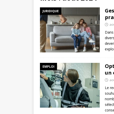
Ges
JURIDIQUE
pra
ao
Dans 
divers
deven
explo
Opt
EMPLOI
un 
ao
Le re
souha
nombr
sélec
conse