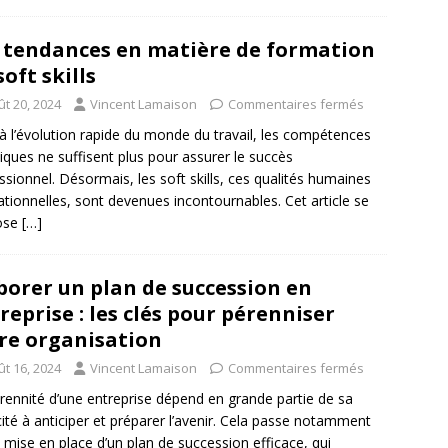
 tendances en matière de formation
soft skills
ût 20, 2024
Vincent Lamaison
Commentaires fermés
à l’évolution rapide du monde du travail, les compétences
iques ne suffisent plus pour assurer le succès
ssionnel. Désormais, les soft skills, ces qualités humaines
lationnelles, sont devenues incontournables. Cet article se
ose
[…]
borer un plan de succession en
reprise : les clés pour pérenniser
re organisation
ût 16, 2024
Vincent Lamaison
Commentaires fermés
rennité d’une entreprise dépend en grande partie de sa
ité à anticiper et préparer l’avenir. Cela passe notamment
a mise en place d’un plan de succession efficace, qui