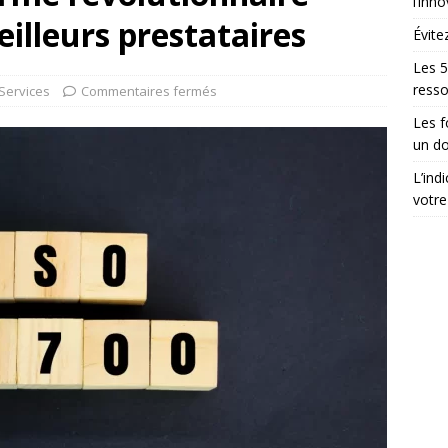
l’inn
illeurs prestataires
Évite
Les 5
ress
Services
Commentaires fermés
Les 
un do
L’ind
votre