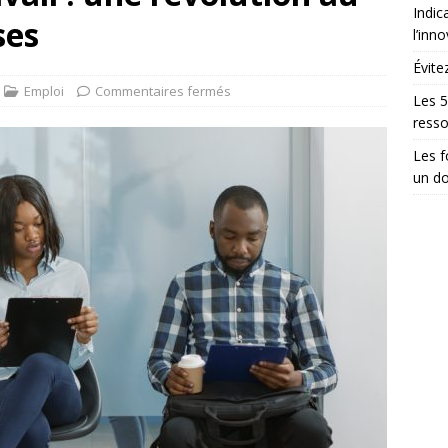
Indic
ses
l’inn
Évite
Emploi
Commentaires fermés
Les 5
ress
Les 
un do