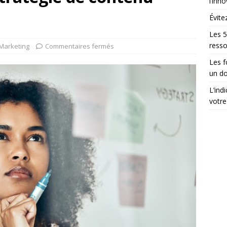
l’inn
Évite
Les 5
ress
Marketing
Commentaires fermés
Les 
un do
L’ind
votre