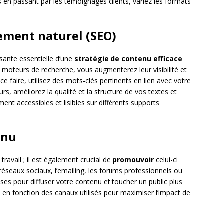
s en passant par les témoignages clients, variez les formats
cement naturel (SEO)
ante essentielle d’une
stratégie de contenu efficace
 moteurs de recherche, vous augmenterez leur visibilité et
r ce faire, utilisez des mots-clés pertinents en lien avec votre
urs, améliorez la qualité et la structure de vos textes et
nt accessibles et lisibles sur différents supports
enu
travail ; il est également crucial de
promouvoir
celui-ci
s réseaux sociaux, l’emailing, les forums professionnels ou
ises pour diffuser votre contenu et toucher un public plus
 en fonction des canaux utilisés pour maximiser l’impact de