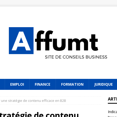
EMPLOI
FINANCE
FORMATION
JURIDIQUE
ART
r une stratégie de contenu efficace en B2B
Indic
stratégie de contenu