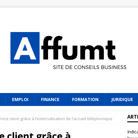
EMPLOI
FINANCE
FORMATION
JURIDIQUE
ART
rvice client grâce à l’externalisation de l’accueil téléphonique
Indic
e client grâce à