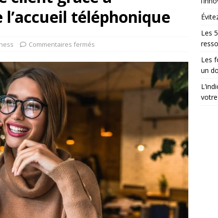
l’inn
e l’accueil téléphonique
Évite
Les 5
ress
ness
Commentaires fermés
Les 
un do
L’ind
votre