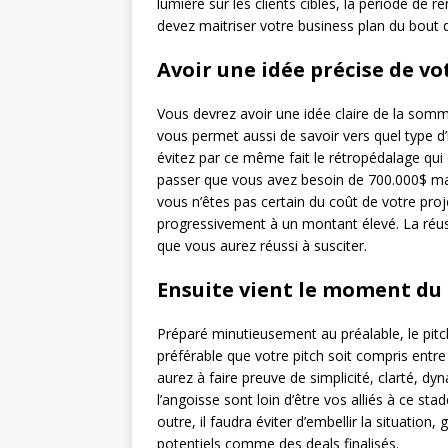
lumière sur les clients ciblés, la période de r
devez maitriser votre business plan du bout 
Avoir une idée précise de vo
Vous devrez avoir une idée claire de la somm
vous permet aussi de savoir vers quel type d
évitez par ce même fait le rétropédalage qui es
passer que vous avez besoin de 700.000$ mai
vous n’êtes pas certain du coût de votre proj
progressivement à un montant élevé. La réuss
que vous aurez réussi à susciter.
Ensuite vient le moment du 
Préparé minutieusement au préalable, le pitc
préférable que votre pitch soit compris entre
aurez à faire preuve de simplicité, clarté, 
l’angoisse sont loin d’être vos alliés à ce st
outre, il faudra éviter d’embellir la situation
potentiels comme des deals finalisés.