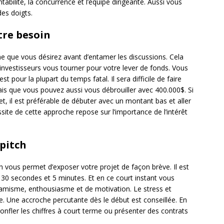
entabilité, la concurrence et l’équipe dirigeante. Aussi vous
des doigts.
tre besoin
e que vous désirez avant d’entamer les discussions. Cela
’investisseurs vous tourner pour votre lever de fonds. Vous
t pour la plupart du temps fatal. Il sera difficile de faire
s que vous pouvez aussi vous débrouiller avec 400.000$. Si
et, il est préférable de débuter avec un montant bas et aller
ite de cette approche repose sur l’importance de l’intérêt
pitch
h vous permet d’exposer votre projet de façon brève. Il est
 30 secondes et 5 minutes. Et en ce court instant vous
dynamisme, enthousiasme et de motivation. Le stress et
ade. Une accroche percutante dès le début est conseillée. En
, gonfler les chiffres à court terme ou présenter des contrats