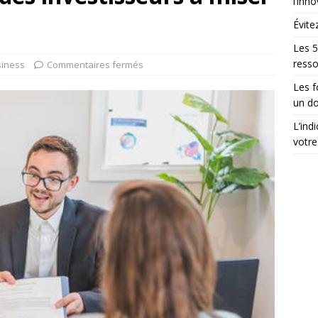
l’inn
Évite
Les 5
ress
iness
Commentaires fermés
Les 
un do
L’ind
votre