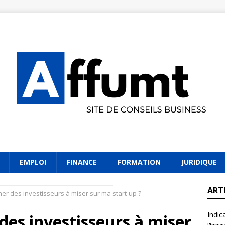
EMPLOI
FINANCE
FORMATION
JURIDIQUE
ART
 des investisseurs à miser sur ma start-up ?
Indic
s investisseurs à miser