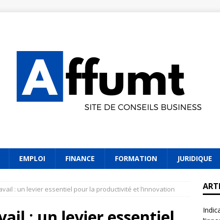
EMPLOI
FINANCE
FORMATION
JURIDIQUE
ART
avail : un levier essentiel pour la productivité et l’innovation
Indic
ail : un levier essentiel