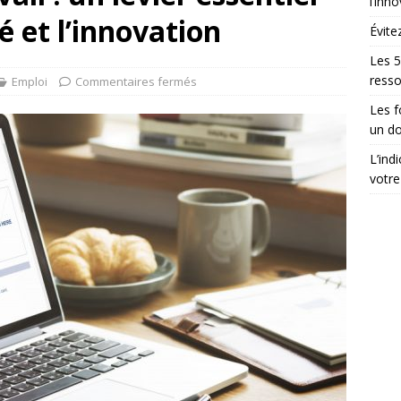
l’inn
é et l’innovation
Évite
Les 5
ress
Emploi
Commentaires fermés
Les 
un do
L’ind
votre