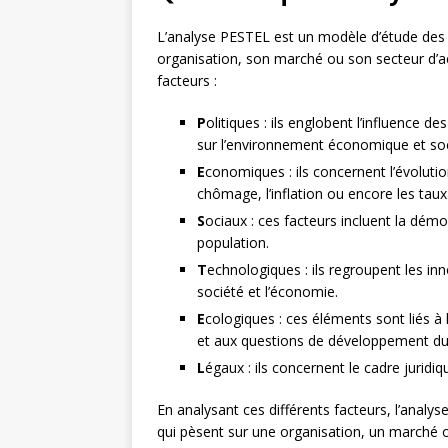
L’analyse PESTEL est un modèle d’étude des
organisation, son marché ou son secteur d’act
facteurs :
P
olitiques : ils englobent l’influence 
sur l’environnement économique et soc
E
conomiques : ils concernent l’évoluti
chômage, l’inflation ou encore les taux 
S
ociaux : ces facteurs incluent la démo
population.
T
echnologiques : ils regroupent les in
société et l’économie.
E
cologiques : ces éléments sont liés à
et aux questions de développement du
L
égaux : ils concernent le cadre juridiq
En analysant ces différents facteurs, l’analy
qui pèsent sur une organisation, un marché ou 