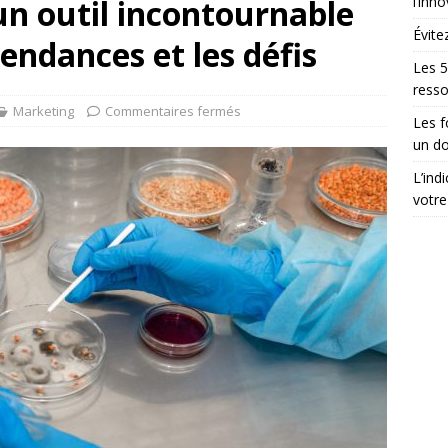
un outil incontournable
l’inn
Évite
tendances et les défis
Les 5
ress
Marketing
Commentaires fermés
Les 
un do
L’ind
votre