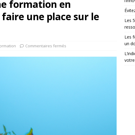
ne formation en
l’inn
Évite
faire une place sur le
Les 5
ress
Les 
un do
ormation
Commentaires fermés
L’ind
votre