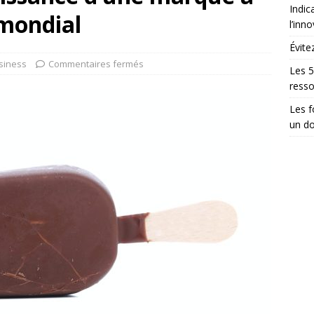
Indic
mondial
l’inn
Évite
siness
Commentaires fermés
Les 5
ress
Les 
un do