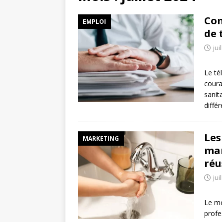
Com
EMPLOI
de 
jui
Le té
coura
sanit
diffé
Les
MARKETING
mar
réu
jui
Le mo
profe