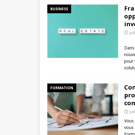
Fra
BUSINESS
opp
inv
jui
Dans 
nouve
pour 
solut
Com
FORMATION
pro
co
jui
Vous 
vous 
Forma