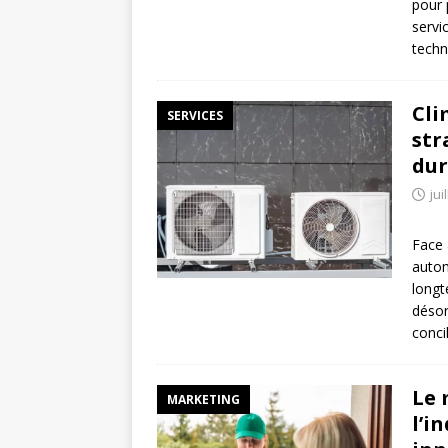
pour 
servi
tech
Cli
SERVICES
str
dur
jui
Face 
autom
longt
déso
conci
Le 
MARKETING
l’i