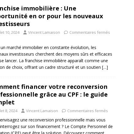
nchise immobilière : Une
ortunité en or pour les nouveaux
estisseurs
llet 10, 2024
Vincent Lamaison
Commentaires fermés
un marché immobilier en constante évolution, les
aux investisseurs cherchent des moyens sûrs et efficaces
se lancer. La franchise immobilière apparaît comme une
ion de choix, offrant un cadre structuré et un soutien
[…]
ment financer votre reconversion
fessionnelle grâce au CPF : le guide
mplet
llet 8, 2024
Vincent Lamaison
Commentaires fermés
envisagez une reconversion professionnelle mais vous
interrogez sur son financement ? Le Compte Personnel de
tion (CPF) peut être la solution. Découvrez comment