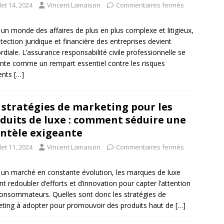
llet 14, 2024
Vincent Lamaison
Commentaires fermés
un monde des affaires de plus en plus complexe et litigieux,
otection juridique et financière des entreprises devient
rdiale. L’assurance responsabilité civile professionnelle se
nte comme un rempart essentiel contre les risques
ents
[…]
 stratégies de marketing pour les
duits de luxe : comment séduire une
entèle exigeante
llet 11, 2024
Vincent Lamaison
Commentaires fermés
un marché en constante évolution, les marques de luxe
nt redoubler d’efforts et d’innovation pour capter l’attention
onsommateurs. Quelles sont donc les stratégies de
ting à adopter pour promouvoir des produits haut de
[…]