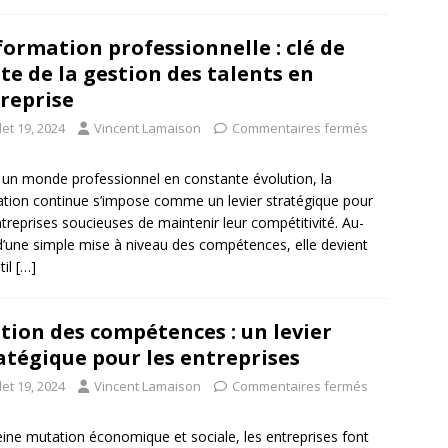
formation professionnelle : clé de
te de la gestion des talents en
reprise
llet 19, 2024
Vincent Lamaison
Commentaires fermés
un monde professionnel en constante évolution, la
tion continue s’impose comme un levier stratégique pour
ntreprises soucieuses de maintenir leur compétitivité. Au-
d’une simple mise à niveau des compétences, elle devient
til
[…]
tion des compétences : un levier
atégique pour les entreprises
llet 19, 2024
Vincent Lamaison
Commentaires fermés
eine mutation économique et sociale, les entreprises font