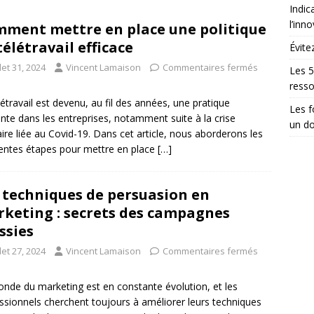
Indic
l’inn
ment mettre en place une politique
télétravail efficace
Évite
llet 31, 2024
Vincent Lamaison
Commentaires fermés
Les 5
ress
létravail est devenu, au fil des années, une pratique
Les 
nte dans les entreprises, notamment suite à la crise
un do
aire liée au Covid-19. Dans cet article, nous aborderons les
rentes étapes pour mettre en place
[…]
 techniques de persuasion en
keting : secrets des campagnes
ssies
llet 27, 2024
Vincent Lamaison
Commentaires fermés
nde du marketing est en constante évolution, et les
ssionnels cherchent toujours à améliorer leurs techniques