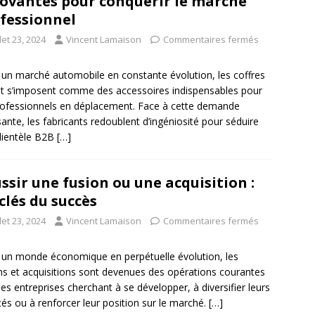
ovantes pour conquérir le marché
fessionnel
llet 23, 2024
Vincent Lamaison
Commentaires fermés
un marché automobile en constante évolution, les coffres
it s’imposent comme des accessoires indispensables pour
rofessionnels en déplacement. Face à cette demande
sante, les fabricants redoublent d’ingéniosité pour séduire
lientèle B2B
[…]
ssir une fusion ou une acquisition :
 clés du succès
llet 23, 2024
Vincent Lamaison
Commentaires fermés
un monde économique en perpétuelle évolution, les
ns et acquisitions sont devenues des opérations courantes
les entreprises cherchant à se développer, à diversifier leurs
ités ou à renforcer leur position sur le marché.
[…]