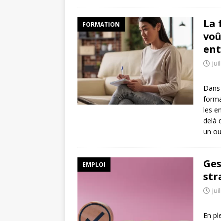
La 
FORMATION
voû
ent
jui
Dans 
forma
les e
delà 
un ou
Ges
EMPLOI
str
jui
En pl