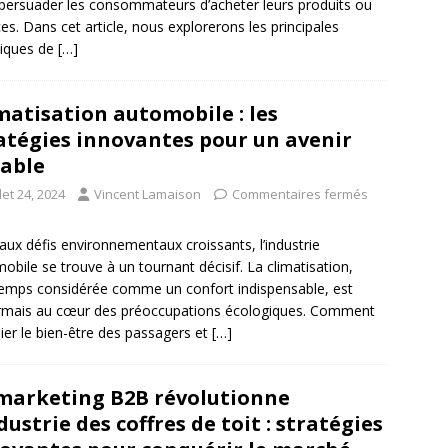
persuader les consommateurs d’acheter leurs produits ou
ces. Dans cet article, nous explorerons les principales
niques de
[…]
matisation automobile : les
atégies innovantes pour un avenir
able
llet 24, 2024
Vincent Lamaison
Commentaires fermés
aux défis environnementaux croissants, l’industrie
obile se trouve à un tournant décisif. La climatisation,
emps considérée comme un confort indispensable, est
rmais au cœur des préoccupations écologiques. Comment
lier le bien-être des passagers et
[…]
marketing B2B révolutionne
ndustrie des coffres de toit : stratégies