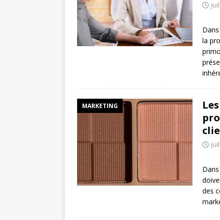
jui
Dans 
la pr
primo
prése
inhér
Les
MARKETING
pro
cli
jui
Dans 
doive
des c
marke