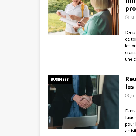
inn
pro
jui
Dans 
de to
les p
crois
une c
Réu
BUSINESS
les
jui
Dans 
fusio
pour 
activ