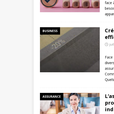
face 
besoi
appar
Cré
BUSINESS
eff
jui
Face 
diver
assur
Comme
Quels
L’a
ASSURANCE
pro
ind