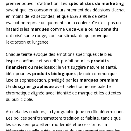
premier pouvoir d’attraction. Les
spécialistes du marketing
savent que les consommateurs prennent des décisions d’achat
en moins de 90 secondes, et que 62% à 90% de cette
évaluation repose uniquement sur la couleur. Ce n’est pas un
hasard si les
marques
comme
Coca-Cola
ou
McDonald’s
ont misé sur le rouge, couleur stimulante qui provoque
l’excitation et l’urgence.
Chaque teinte évoque des émotions spécifiques : le bleu
inspire confiance et sécurité, parfait pour les
produits
financiers
ou
médicaux
; le vert suggère nature et santé,
idéal pour les
produits biologiques
; le noir communique
luxe et sophistication, privilégié par les
marques premium
.
Un
designer graphique
averti sélectionne une palette
chromatique alignée avec l’identité de marque et les attentes
du public cible.
Au-delà des couleurs, la typographie joue un rôle déterminant.
Les polices serif transmettent tradition et fiabilité, tandis que
les sans-serif projettent modernité et accessibilité. La
hiérarchie visuelle guide le regard du consommateur vers les