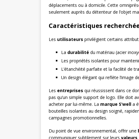
déplacements ou à domicile. Cette omniprése
seulement auprès du détenteur de l’objet ma
Caractéristiques recherché
Les
utilisateurs
privilégient certains attrib
La
durabilité
du matériau (acier inoxy
Les propriétés isolantes pour mainten
L’étanchéité parfaite et la facilité de t
Un design élégant qui reflète l’image d
Les
entreprises
qui réussissent dans ce do
pas qu’un simple support de logo. Elle doit 
acheter par lui-même. La
marque S’well
a é
bouteilles isolantes au design soigné, rapi
campagnes promotionnelles.
Du point de vue environnemental, offrir une
communiquer subtilement sur leurs
valeurs