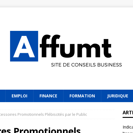
EMPLOI
FINANCE
FORMATION
JURIDIQUE
ART
cessoires Promotionnels Plébiscités par le Public
Indic
res Promotionnels