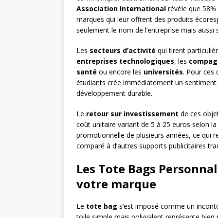
Association International
révèle que 58%
marques qui leur offrent des produits écoresp
seulement le nom de l’entreprise mais aussi
Les
secteurs d’activité
qui tirent particul
entreprises technologiques
, les
compagn
santé
ou encore les
universités
. Pour ces 
étudiants crée immédiatement un sentiment d
développement durable.
Le
retour sur investissement
de ces objet
coût unitaire variant de 5 à 25 euros selon la 
promotionnelle de plusieurs années, ce qui 
comparé à d’autres supports publicitaires trad
Les Tote Bags Personnal
votre marque
Le
tote bag
s’est imposé comme un incont
toile simple mais polyvalent représente bien 