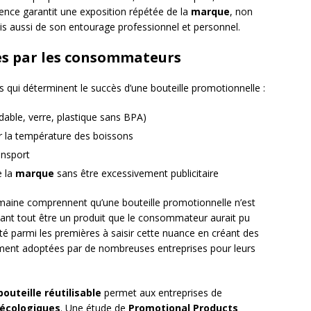
nce garantit une exposition répétée de la
marque
, non
is aussi de son entourage professionnel et personnel.
es par les consommateurs
uts qui déterminent le succès d’une bouteille promotionnelle :
dable, verre, plastique sans BPA)
ir la température des boissons
ransport
e la
marque
sans être excessivement publicitaire
maine comprennent qu’une bouteille promotionnelle n’est
avant tout être un produit que le consommateur aurait pu
té parmi les premières à saisir cette nuance en créant des
dement adoptées par de nombreuses entreprises pour leurs
bouteille réutilisable
permet aux entreprises de
 écologiques
. Une étude de
Promotional Products