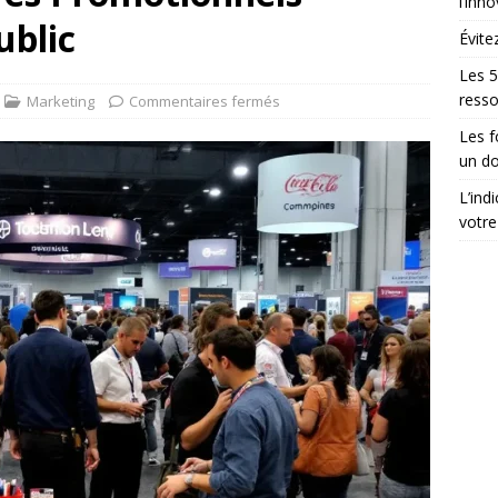
l’inn
ublic
Évite
Les 5
ress
Marketing
Commentaires fermés
Les 
un do
L’ind
votre