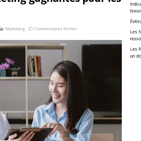
Indic
l’inn
Évite
Marketing
Commentaires fermés
Les 5
ress
Les 
un do