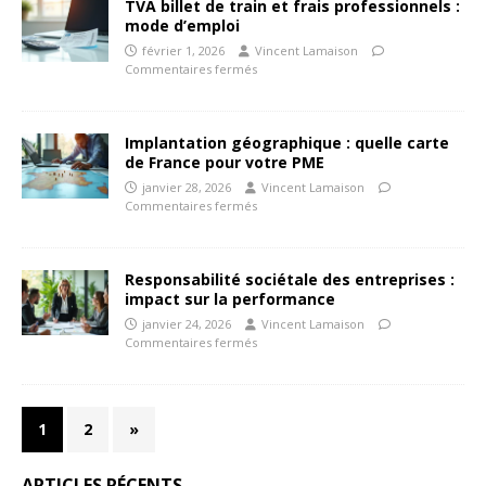
TVA billet de train et frais professionnels :
mode d’emploi
février 1, 2026
Vincent Lamaison
Commentaires fermés
Implantation géographique : quelle carte
de France pour votre PME
janvier 28, 2026
Vincent Lamaison
Commentaires fermés
Responsabilité sociétale des entreprises :
impact sur la performance
janvier 24, 2026
Vincent Lamaison
Commentaires fermés
1
2
»
ARTICLES RÉCENTS