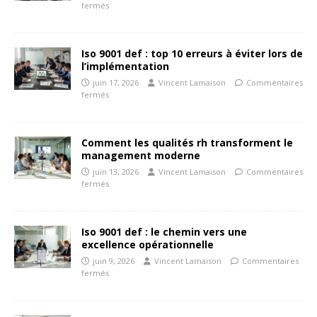
fermés
Iso 9001 def : top 10 erreurs à éviter lors de
l’implémentation
juin 17, 2026
Vincent Lamaison
Commentaires
fermés
Comment les qualités rh transforment le
management moderne
juin 13, 2026
Vincent Lamaison
Commentaires
fermés
Iso 9001 def : le chemin vers une
excellence opérationnelle
juin 9, 2026
Vincent Lamaison
Commentaires
fermés